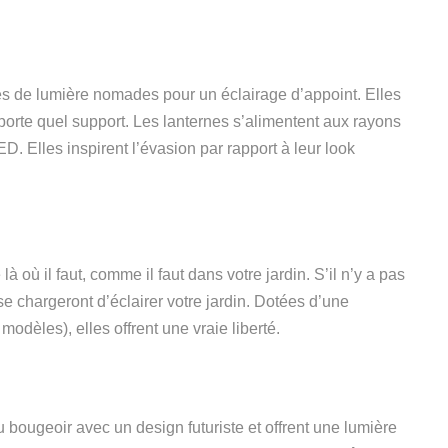
ces de lumière nomades pour un éclairage d’appoint.
Elles
porte quel support.
Les lanternes
s’alimentent aux rayons
ED
.
Elles
inspirent l’évasion par rapport à leur look
à où il faut, comme il faut dans votre jardin. S’il n’y a pas
 se chargeront
d’
éclairer
votre jardin
. Dotées d’une
odèles), elles offrent une vraie liberté.
ougeoir avec un design futuriste et offr
ent
une lumière