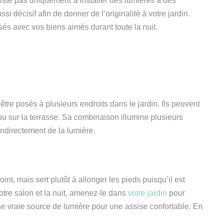
iste
pas
uniquement
à
installer des lumières
à
des
ussi décisif
afin de donner de l’originalité à votre jardin.
ssés
avec
vos biens aimés durant toute la nuit.
 être posés à plusieurs endroits dans le jardin. Ils peuvent
 ou sur la terrasse. Sa combinaison illumine plusieurs
indirectement de la lumière.
nt, mais sert plutôt à allonger les pieds puisqu’il est
tre salon et la nuit,
amenez-le
dans
votre jardin
pour
une vraie source de lumière pour une assise confortable. En