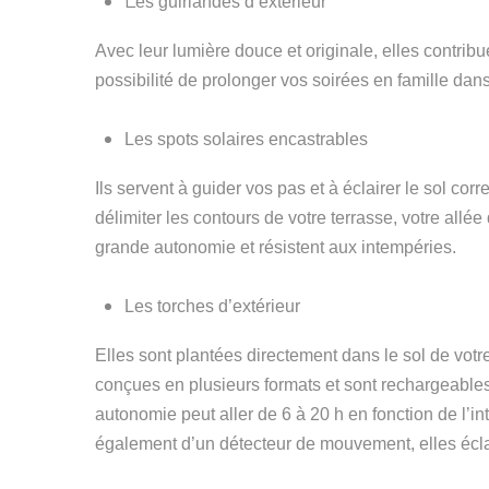
L
es guirlandes d’extérieur
Avec
leur
lumière douce et originale, elles contribu
possibilité de prolonger vos soirées en famille dans
L
es spots solaires encastrable
s
Ils servent à guider vos pas et à éclairer le sol cor
délimiter les contours de votre terrasse,
votre
allée 
grande autonomie et résistent aux intempéries.
Les torches d’extérieur
Elles sont plantées directement dans le sol de votr
conçu
e
s en plusieurs formats
et
sont rechargeables
autonomie peut aller de 6 à 20 h en fonction de l’
également d’un détecteur de mouvement,
elles
écla