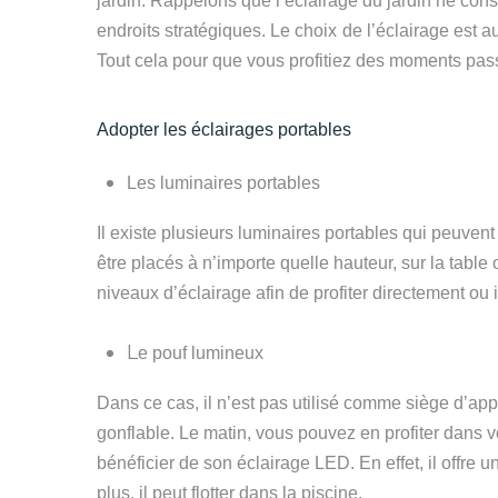
jardin.
Rappelons que l
’éclairage du jardin ne
cons
endroits
stratégiques
.
Le choix
de l’éclairage est a
Tout cela pour que vous profitiez des moments pa
Adopter les éclairages portables
Les luminaires portables
Il existe plusieurs luminaires portables qui peuvent
être placés à n’importe quelle hauteur, sur la table
niveaux d’éclairage afin de profiter directement ou 
L
e pouf lumineux
Dans ce cas, il n’est pas utilisé comme siège d’appoi
gonflable. Le matin, vous pouvez en profiter dans vo
bénéficier de
son éclairage LED.
En effet,
il offre 
plus, il peut flotter dans la piscine.