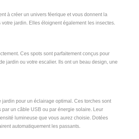
ent à créer un univers féerique et vous donnent la
 votre jardin. Elles éloigne
nt également
l
es insectes.
rectement.
Ces spots sont p
arfaitement conçus pour
de jardin ou votre escalier. Ils ont un beau design, une
e jardin pour un éclairage
optimal
.
Ces torches
sont
 par un câble USB ou par énergie solaire.
Leur
intensité lumineuse que vous aurez choisie. Dotées
ire
nt
automatiquement les passants.