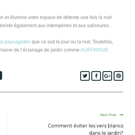
tin et illumine votre
espace de
détente une fois la nuit
ésiste également aux intempéries et aux salissures.
nos paysagistes
que ce soit le jour ou la nuit. Toutefois,
maine de l’éclairage
de jardin
comme
AUFFARGIS
Twitter
Facebook
Google+
Pinte
Next Post
Comment éviter les vers blancs
dans le jardin?