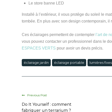
Le store banne LED
Installé à l’extérieur, il vous protège du soleil le ma
tombée. En plus avec son design contemporain, il r
C
es éclairages permettent de contempler
l’art de 
vous pouvez contacter un professionnel dans le do
ESPACES VERTS
pour
avoir un
devis
précis
.
éclairage jardin
éclairage portable
lumières fixes
Previous Post
Do It Yourself : comment
fabriquer un terrarium ?