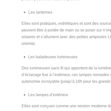
L
es lanternes
Elles
sont pratiques, esthétiques et sont des sour
peuvent être à portée de main ou se poser sur n’im
solaires et s’allument avec des petit
e
s
ampoules
L
oriental.
Les baladeuses lumineuses
Des lumineuses sans fil qui apportent de la lumière l
d’éclairage fixe à l’extérieur, ces lampes nomades
autonomie incroyable (jusqu’à 16h pour les grands m
Les lampes d’extérieur
Elles sont c
onçu
es
comme une version moderne du b