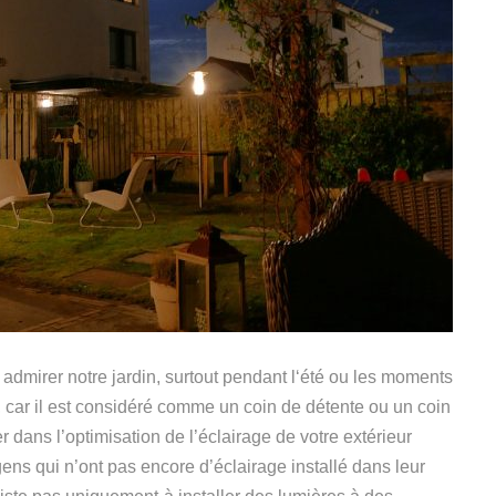
 admirer notre jardin,
s
urtout pendant l‘été ou les moments
rt, car il est considéré comme un coin de détente ou un coin
r dans l’optimisation de l’éclairage de votre extérieur
 gens qui n’ont pas encore d’éclairage installé dans
leur