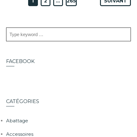
PAGINATION
1
2
…
265
SUIVANT
DES
PUBLICATIONS
FACEBOOK
CATÉGORIES
Abattage
Accessoires