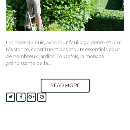
Les haies de buis, avec leur feuillage dense et leur
résistance, constituent des atouts essentiels pour
de nombreux jardins. Toutefois, la menace
grandissante de la…
READ MORE
Twitter
Facebook
Google+
Pinterest