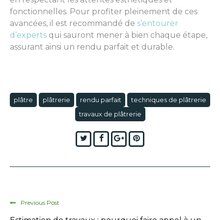
fonctionnelles. Pour profiter pleinement de ces
avancées, il est recommandé de
s’entourer
d’experts
qui sauront mener à bien chaque étape,
assurant ainsi un rendu parfait et durable.
plâtre
plâtrerie
rendu parfait
techniques de plâtrerie
travaux de plâtrerie
Twitter
Facebook
Google+
Pinterest
Previous Post