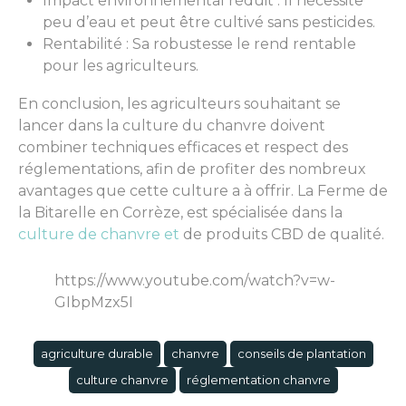
Impact environnemental réduit : Il nécessite
peu d’eau et peut être cultivé sans pesticides.
Rentabilité : Sa robustesse le rend rentable
pour les agriculteurs.
En conclusion, les agriculteurs souhaitant se
lancer dans la culture du chanvre doivent
combiner techniques efficaces et respect des
réglementations, afin de profiter des nombreux
avantages que cette culture a à offrir. La Ferme de
la Bitarelle en Corrèze, est spécialisée dans la
culture de chanvre et
de produits CBD de qualité.
https://www.youtube.com/watch?v=w-
GIbpMzx5I
agriculture durable
chanvre
conseils de plantation
culture chanvre
réglementation chanvre