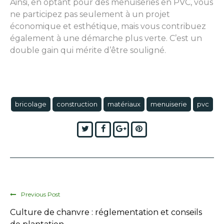
Ainsi, en optant pour des menuiseries en PVC, vous
ne participez pas seulement à un projet
économique et esthétique, mais vous contribuez
également à une démarche plus verte. C’est un
double gain qui mérite d’être souligné.
bricolage
construction
matériaux
menuiserie
pvc
Twitter
Facebook
Google+
Pinterest
Previous Post
Culture de chanvre : réglementation et conseils