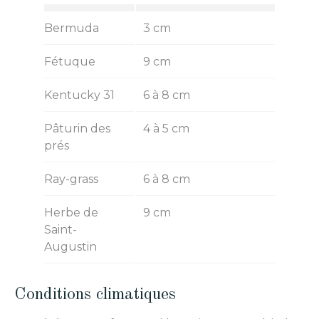
Bermuda
3 cm
Fétuque
9 cm
Kentucky 31
6 à 8 cm
Pâturin des
4 à 5 cm
prés
Ray-grass
6 à 8 cm
Herbe de
9 cm
Saint-
Augustin
Conditions climatiques