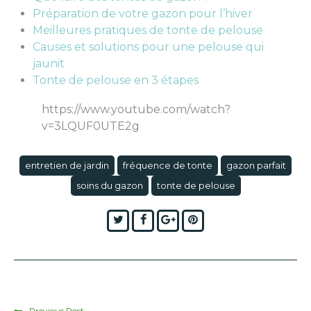
Préparation de votre gazon pour l’hiver
Meilleures pratiques de tonte de pelouse
Causes et solutions pour une pelouse qui
jaunit
Tonte de pelouse en 3 étapes
https://www.youtube.com/watch?
v=3LQUF0UTE2g
entretien de jardin
fréquence de tonte
gazon parfait
soins du gazon
tonte de pelouse
Twitter
Facebook
Google+
Pinterest
Previous Post