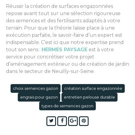
Réussir la création de surfaces engazonnées
repose avant tout sur une sélection rigoureuse
des semences et des fertilisants adaptés à votre
terrain. Pour que la théorie laisse place à une
exécution parfaite, le savoir-faire d’un expert est
indispensable. C’est ici que notre expertise prend
tout son sens :
HERMES PAYSAGE
est à votre
service pour concrétiser votre projet
d’aménagement extérieur ou de création de jardin
dans le secteur de Neuilly-sur-Seine.
choix semences gazon
création surface engazonnée
engrais pour gazon
entretien pelouse durable
types de semences gazon
Twitter
Facebook
Google+
Pinterest