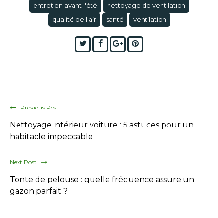
entretien avant l'été
nettoyage de ventilation
qualité de l'air
santé
ventilation
Twitter
Facebook
Google+
Pinterest
Previous Post
Nettoyage intérieur voiture : 5 astuces pour un
habitacle impeccable
Next Post
Tonte de pelouse : quelle fréquence assure un
gazon parfait ?