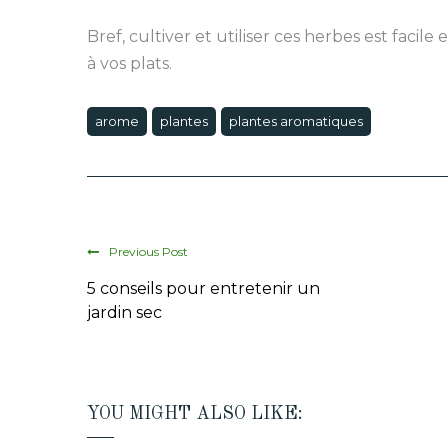
Bref, cultiver et utiliser ces herbes est facile
à vos plats.
arome
plantes
plantes aromatiques
Previous Post
5 conseils pour entretenir un
jardin sec
YOU MIGHT ALSO LIKE: