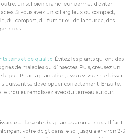
 outre, un sol bien drainé leur permet d’éviter
adies. Si vous avez un sol argileux ou compact,
le, du compost, du fumier ou de la tourbe, des
rganiques.
nts sain
s et de qualité
. Évitez les plants qui ont des
 signes de maladies ou d’insectes. Puis, creusez un
e le pot. Pour
la
plant
ation
, assurez-vous de laisser
i
ls puissent se développer correctement. Ensuite,
 le trou et remplissez avec du terreau autour.
oissance et la santé des plantes aromatiques. Il faut
nfonçant votre doigt dans le sol jusqu’à environ 2-3