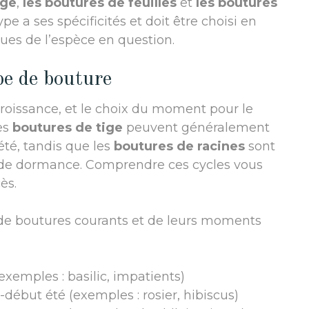
ige
,
les boutures de feuilles
et
les boutures
pe a ses spécificités et doit être choisi en
ques de l’espèce en question.
pe de bouture
roissance, et le choix du moment pour le
es
boutures de tige
peuvent généralement
été, tandis que les
boutures de racines
sont
s de dormance. Comprendre ces cycles vous
ès.
s de boutures courants et de leurs moments
xemples : basilic, impatients)
début été (exemples : rosier, hibiscus)