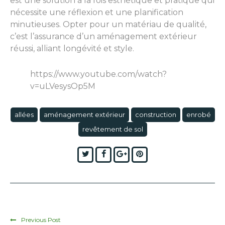
est une solution à la fois esthétique et pratique qui
nécessite une réflexion et une planification
minutieuses. Opter pour un matériau de qualité,
c’est l’assurance d’un aménagement extérieur
réussi, alliant longévité et style.
https://www.youtube.com/watch?
v=uLVesysOp5M
allées
aménagement extérieur
construction
enrobé
revêtement de sol
Twitter
Facebook
Google+
Pinterest
Previous Post