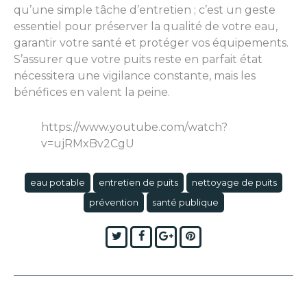
qu’une simple tâche d’entretien ; c’est un geste
essentiel pour préserver la qualité de votre eau,
garantir votre santé et protéger vos équipements.
S’assurer que votre puits reste en parfait état
nécessitera une vigilance constante, mais les
bénéfices en valent la peine.
https://www.youtube.com/watch?
v=ujRMxBv2CgU
eau potable
entretien de puits
nettoyage de puits
prévention
santé publique
Twitter
Facebook
Google+
Pinterest