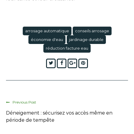
arrosage automatique
conseils arrosage
économie d'eau
jardinage durable
réduction facture eau
Twitter
Facebook
Google+
Pinterest
Previous Post
Déneigement : sécurisez vos accès même en
période de tempête