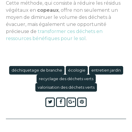
Cette méthode, qui consiste à réduire les résidus
végétaux en
copeaux
, offre non seulement un
moyen de diminuer le volume des déchets à
évacuer, mais également une opportunité
précieuse de
transformer ces déchets en
ressources bénéfiques pour le sol
.
déchiquetage de branche
écologie
entretien jardin
recyclage des déchets verts
valorisation des déchets verts
Twitter
Facebook
Google+
Pinterest