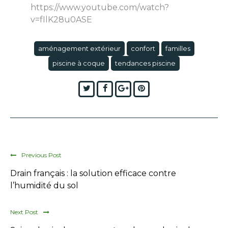
https://www.youtube.com/watch?
v=fIlK28u0ASE
aménagement extérieur
confort
familles
piscine à coque
tendances piscine
Twitter
Facebook
Google+
Pinterest
Previous Post
Drain français : la solution efficace contre
l’humidité du sol
Next Post