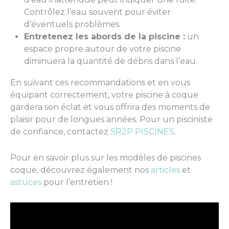
Contrôlez l’eau souvent pour éviter
d’éventuels problèmes.
Entretenez les abords de la piscine :
un
espace propre autour de votre piscine
diminuera la quantité de débris dans l’eau.
En suivant ces recommandations et en vous
équipant correctement, votre piscine à coque
gardera son éclat et vous offrira des moments de
plaisir pour de longues années. Pour un pisciniste
de confiance, contactez
SR2P PISCINES
.
Pour en savoir plus sur les modèles de piscines
coque, découvrez également nos
articles
et
astuces
pour l’entretien !