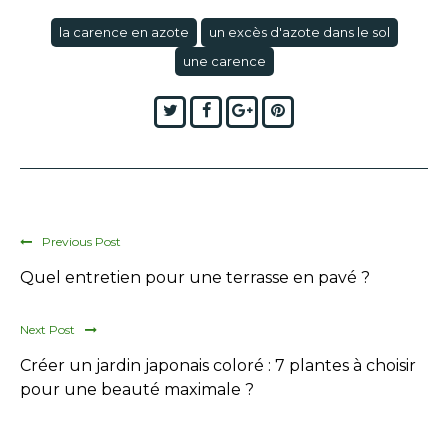
la carence en azote
un excès d'azote dans le sol
une carence
Twitter
Facebook
Google+
Pinterest
Previous Post
Quel entretien pour une terrasse en pavé ?
Next Post
Créer un jardin japonais coloré : 7 plantes à choisir
pour une beauté maximale ?