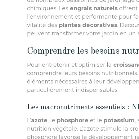
de nombreux passionnés de jardinage ch
chimiques. Les
engrais naturels
offrent
l’environnement et performante pour fav
vitalité des
plantes décoratives
. Décou
peuvent transformer votre jardin en un 
Comprendre les besoins nutri
Pour entretenir et optimiser la
croissan
comprendre leurs besoins nutritionnels. 
éléments nécessaires à leur développem
particulièrement indispensables.
Les macronutriments essentiels : 
L’
azote
, le
phosphore
et le
potassium
,
nutrition végétale. L’azote stimule la cro
phosphore favorise le développement rac