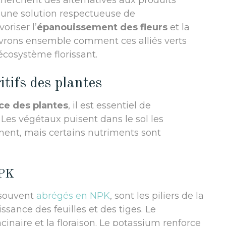
erchent des alternatives aux produits
 une solution respectueuse de
oriser l’
épanouissement des fleurs
et la
vrons ensemble comment ces alliés verts
écosystème florissant.
tifs des plantes
ce des plantes
, il est essentiel de
Les végétaux puisent dans le sol les
ent, mais certains nutriments sont
NPK
 souvent
abrégés en NPK
, sont les piliers de la
issance des feuilles et des tiges. Le
inaire et la floraison. Le potassium renforce