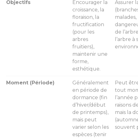
Objectifs
Encourager la
Assurer l
croissance, la
(branche
floraison, la
malades,
fructification
dangereus
(pour les
de l’arbr
arbres
l’arbre à 
fruitiers),
environn
maintenir une
forme,
esthétique.
Moment (Période)
Généralement
Peut être
en période de
tout mo
dormance (fin
l’année 
d’hiver/début
raisons de
de printemps),
mais la 
mais peut
(automne
varier selon les
souvent p
espèces (tenir