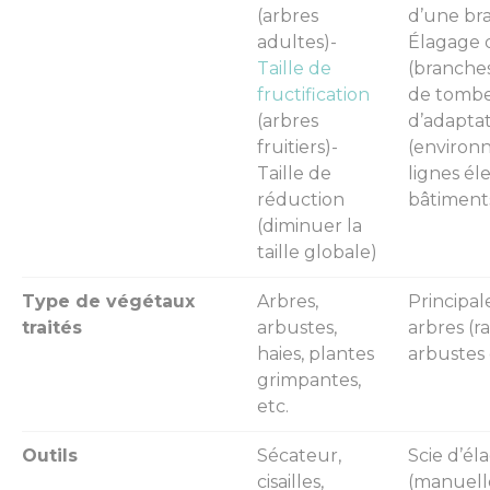
(arbres
d’une br
adultes)-
Élagage 
Taille de
(branche
fructification
de tombe
(arbres
d’adapta
fruitiers)-
(environ
Taille de
lignes él
réduction
bâtiment
(diminuer la
taille globale)
Type de végétaux
Arbres,
Principal
traités
arbustes,
arbres (r
haies, plantes
arbustes 
grimpantes,
etc.
Outils
Sécateur,
Scie d’él
cisailles,
(manuell