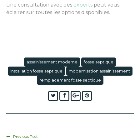
une consultation avec des
experts
peut vous
éclairer sur toutes les options disponibles.
assainissement moderne
fosse septique
installation fosse septique
modernisation assainissement
remplacement fosse septique
Twitter
Facebook
Google+
Pinterest
Previous Post