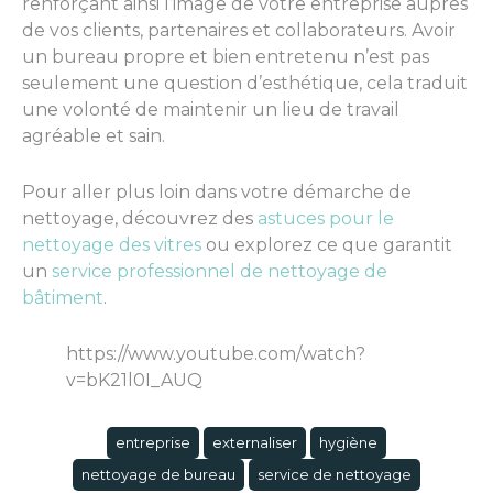
renforçant ainsi l’image de votre entreprise auprès
de vos clients, partenaires et collaborateurs. Avoir
un bureau propre et bien entretenu n’est pas
seulement une question d’esthétique, cela traduit
une volonté de maintenir un lieu de travail
agréable et sain.
Pour aller plus loin dans votre démarche de
nettoyage, découvrez des
astuces pour le
nettoyage des vitres
ou explorez ce que garantit
un
service professionnel de nettoyage de
bâtiment
.
https://www.youtube.com/watch?
v=bK21l0I_AUQ
entreprise
externaliser
hygiène
nettoyage de bureau
service de nettoyage