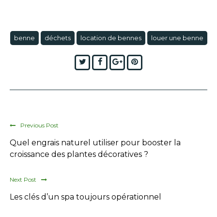
benne
déchets
location de bennes
louer une benne
Twitter
Facebook
Google+
Pinterest
Previous Post
Quel engrais naturel utiliser pour booster la
croissance des plantes décoratives ?
Next Post
Les clés d’un spa toujours opérationnel