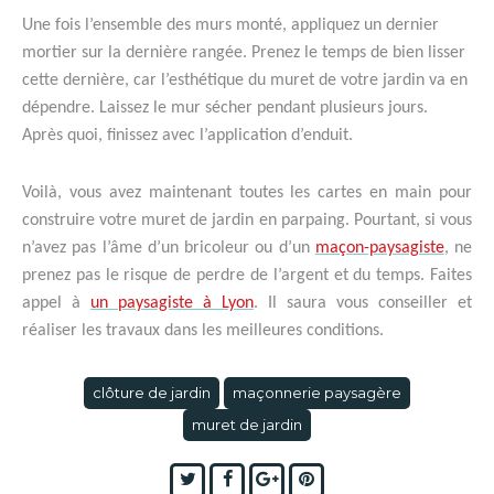
Une fois l’ensemble des murs monté, appliquez un dernier
mortier sur la dernière rangée. Prenez le temps de bien lisser
cette dernière, car l’esthétique du muret de votre jardin va en
dépendre. Laissez le mur sécher pendant plusieurs jours.
Après quoi, finissez avec l’application d’enduit.
Voilà, vous avez maintenant toutes les cartes en main pour
construire votre muret de jardin en parpaing.
Pourtant, si vous
n’avez pas l’âme d’un bricoleur ou d’un
maçon-paysagiste
, ne
prenez pas le risque de perdre de l’argent et du temps. Faites
appel à
un paysagiste à Lyon
. Il saura vous conseiller et
réaliser les travaux dans les meilleures conditions.
clôture de jardin
maçonnerie paysagère
muret de jardin
Twitter
Facebook
Google+
Pinterest