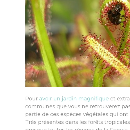
Pour
avoir un jardin magnifique
et extra
communes que vous ne retrouverez pas c
partie de ces espèces végétales qui ont u
Très présentes dans les forêts tropical