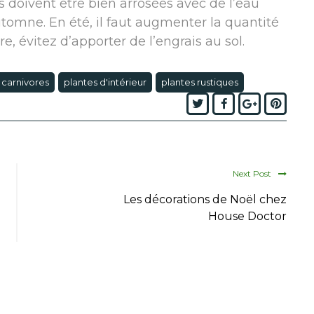
 doivent être bien arrosées avec de l’eau
tomne. En été, il faut augmenter la quantité
re, évitez d’apporter de l’engrais au sol.
 carnivores
plantes d'intérieur
plantes rustiques
Twitter
Facebook
Google+
Pinte
Next Post
Les décorations de Noël chez
House Doctor