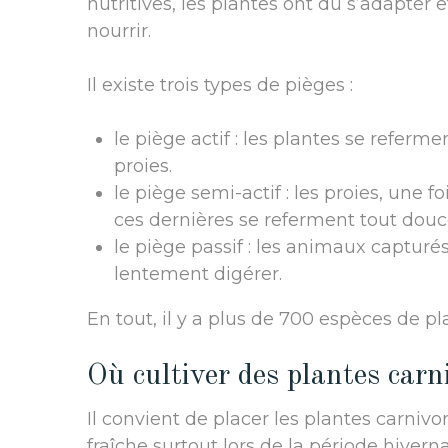
nutritives, les plantes ont dû s’adapter
nourrir.
Il existe trois types de pièges :
le piège actif : les plantes se refer
proies.
le piège semi-actif : les proies, une fo
ces dernières se referment tout dou
le piège passif : les animaux capturé
lentement digérer.
En tout, il y a plus de 700 espèces de p
Où cultiver des plantes carn
Il convient de placer les plantes carni
fraîche surtout lors de la période hive