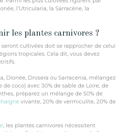
se. Parmi les plus cultivées figurent par
née, l’Utricularia, la Sarracène, la
ir les plantes carnivores ?
 seront cultivées doit se rapprocher de celui
régions tropicales. Cela dit, vous devez
itifs.
ia, Dionée, Drosera ou Sarracenia, mélangez
 de coco) avec 30% de sable de Loire, de
penthes, préparez un mélange de 50% de
phaigne
vivante, 20% de vermiculite, 20% de
ur
, les plantes carnivores nécessitent