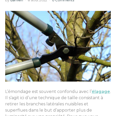
by
damien
8 août 2022
0 Comments
L’émondage est souvent confondu avec l’
élagage
.
Il s’agit ici d’une technique de taille consistant à
retirer les branches latérales nuisibles et
superflues dans le but d’apporter plus de