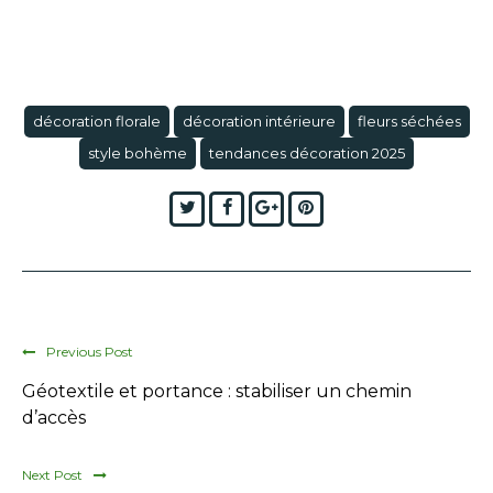
décoration florale
décoration intérieure
fleurs séchées
style bohème
tendances décoration 2025
Twitter
Facebook
Google+
Pinterest
Previous Post
Géotextile et portance : stabiliser un chemin
d’accès
Next Post