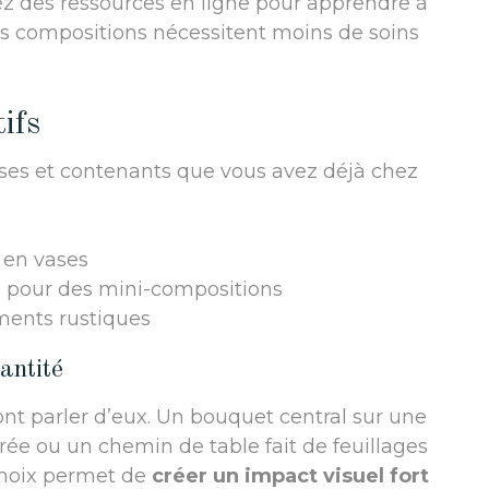
ez des ressources en ligne pour apprendre à
es compositions nécessitent moins de soins
ifs
ases et contenants que vous avez déjà chez
 en vases
 pour des mini-compositions
ments rustiques
antité
ont parler d’eux. Un bouquet central sur une
trée ou un chemin de table fait de feuillages
 choix permet de
créer un impact visuel fort