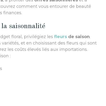
es
, à profiter des
offres saisonnières
et à
 Découvrez comment vous entourer de beauté
s finances.
 la saisonnalité
et floral, privilégiez les
fleurs
de saison
.
s variétés, et en choisissant des fleurs qui sont
rez les coûts élevés liés aux importations.
son :
as