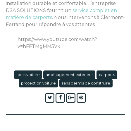
installation durable et confortable. L’entreprise
DSA SOLUTIONS fournit un
service complet en
matière de carports
. Nous intervenons à Clermont-
Ferrand pour répondre à vos attentes.
https://www.youtube.com/watch?
v=hFFTMgMM5Vk
abris voiture
aménagement extérieur
carports
protection voiture
sans permis de construire
Twitter
Facebook
Google+
Pinterest