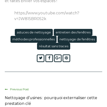
et faites briller vos espaces !
https://www.youtube.com/watch?
v=JW815BR052k
astuces de nettoyage
entretien des fenêtres
méthodes professionnelles
nettoyage de fenêtres
résultat sans traces
Twitter
Facebook
Google+
Pinterest
Previous Post
Nettoyage d’usines : pourquoi externaliser cette
prestation clé