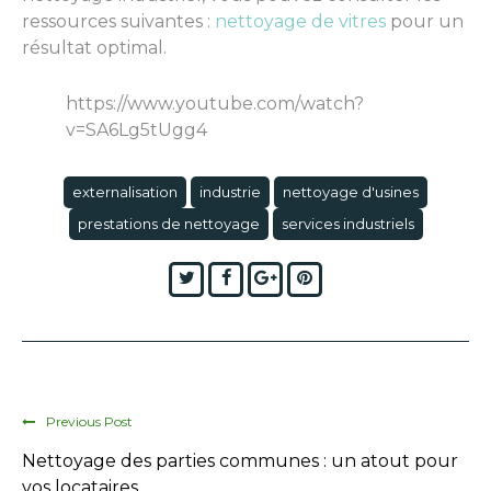
ressources suivantes :
nettoyage de vitres
pour un
résultat optimal.
https://www.youtube.com/watch?
v=SA6Lg5tUgg4
externalisation
industrie
nettoyage d'usines
prestations de nettoyage
services industriels
Twitter
Facebook
Google+
Pinterest
Previous Post
Nettoyage des parties communes : un atout pour
vos locataires