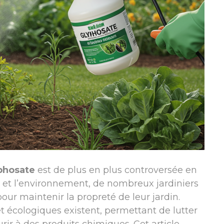
phosate
est de plus en plus controversée en
té et l’environnement, de nombreux jardiniers
our maintenir la propreté de leur jardin.
t écologiques existent, permettant de lutter