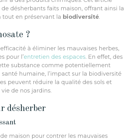
rir à des produits chimiques. Cet article
de désherbants faits maison, offrant ainsi la
n tout en préservant la
biodiversité
.
hosate ?
efficacité à éliminer les mauvaises herbes,
s pour l’
entretien des espaces
. En effet, des
cette substance comme potentiellement
 santé humaine, l’impact sur la biodiversité
s peuvent réduire la qualité des sols et
 vie de nos jardins.
r désherber
issant
ède maison pour contrer les mauvaises