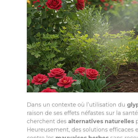
Dans un contexte où l’utilisation du
gly
raison de ses effets néfastes sur la san
cherchent des
alternatives naturelles
p
Heureusement, des solutions efficaces e