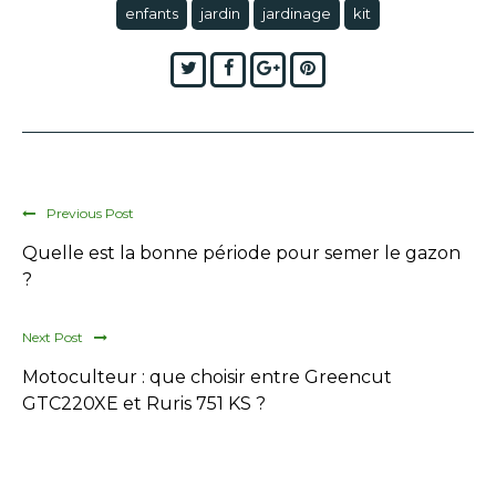
enfants
jardin
jardinage
kit
Twitter
Facebook
Google+
Pinterest
Previous Post
Quelle est la bonne période pour semer le gazon
?
Next Post
Motoculteur : que choisir entre Greencut
GTC220XE et Ruris 751 KS ?