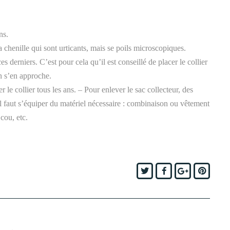
ns.
la chenille qui sont urticants, mais se poils microscopiques.
s derniers. C’est pour cela qu’il est conseillé de placer le collier
n s’en approche.
r le collier tous les ans. – Pour enlever le sac collecteur, des
 faut s’équiper du matériel nécessaire : combinaison ou vêtement
 cou, etc.
Twitter
Facebook
Google+
Pinte