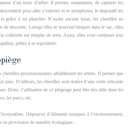
autour d’un tronc d’arbre. Il permet, notamment, de capturer les
escendent pour aller s’enterrer et se nymphoser, le dispositif les
 et grâce à un plancher. N’ayant aucune issue, les chenilles ne
e de descente. Lorsqu’elles se trouvent bloquer dans le sac, elles
la collerette est remplie de terre. Aussi, elles vont continuer leur
apillon, prêtes à se reproduire.
opiège
 chenilles processionnaires affaiblissent les arbres.
Il permet que
u
x
pin
s
.
D’ailleurs,
les chenilles
sont dotées d’une vertu
urticante
ques.
Donc, l’utilisation d
e ce
piégeage peut être très utile
dans les
s, les parcs, etc.
 l’écosystème. Dépourvu d’éléments toxiques à l’environnement,
les en procession de manière écologique.