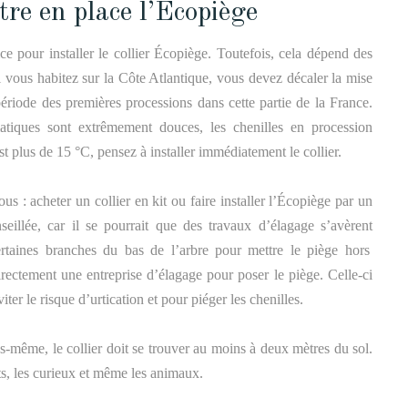
re en place l’Ecopiège
 pour installer le collier Écopiège. Toutefois, cela
dépend
des
i vous habitez sur la Côte Atlantique, vous devez décaler la mise
 période des premières processions
dans cette partie de la France
.
matiques sont extrêmement douces, les chenilles en procession
st plus de 15 °C,
pensez à installer immédiatement le collier.
us : acheter un collier en kit ou faire installer l’
Écopiège
par un
eillé
e
, car il se pourrait que des travaux d’élagage
s’avèrent
rtaines branches du bas de l’arbre pour mettre le piège hors
irectement une entreprise d’élagage pour pose
r
le
piège.
Celle-ci
iter le
risque d’urtication
et pour piéger les chenilles.
s-même, le collier doit se trouver au moins à deux mètres du sol.
ants, les curieux et même les animaux.