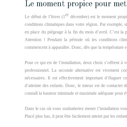
Le moment propice pour mett
er
Le début de l’hiver (1
décembre) est le moment propice
conditions climatiques dans votre région. Par exemple, s
en place du piégeage à la fin du mois d’avril.
C
’est la
Attention ! P
endant la période où les conditions cli
commencent à apparaître.
Donc, d
ès que l
a température e
Pour ce qui est de l’installation, deux choix s’offrent à vo
professionnel.
L
a seconde alternative
est vivement cons
nécessaires.
I
l est
effectivement
important d’élaguer ce
d’atteinte des enfants.
Donc, le mieux est de contacter d
connaît la hauteur minimale et maximale
adéquate
pour év
Dans le cas où vous souhaiteriez mener l’installation vou
Placé plus bas, il peut être facilement atteint par les enf