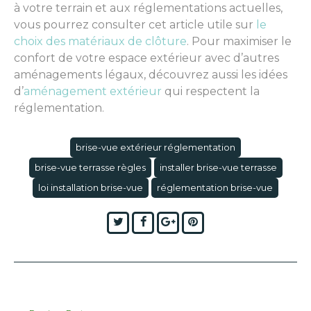
à votre terrain et aux réglementations actuelles,
vous pourrez consulter cet article utile sur
le
choix des matériaux de clôture
. Pour maximiser le
confort de votre espace extérieur avec d’autres
aménagements légaux, découvrez aussi les idées
d’
aménagement extérieur
qui respectent la
réglementation.
brise-vue extérieur réglementation
brise-vue terrasse règles
installer brise-vue terrasse
loi installation brise-vue
réglementation brise-vue
Twitter
Facebook
Google+
Pinterest