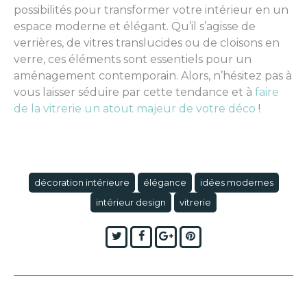
possibilités pour transformer votre intérieur en un
espace moderne et élégant. Qu’il s’agisse de
verrières, de vitres translucides ou de cloisons en
verre, ces éléments sont essentiels pour un
aménagement contemporain. Alors, n’hésitez pas à
vous laisser séduire par cette tendance et à
faire
de la vitrerie un atout majeur de votre déco
!
décoration intérieure
élégance
idées modernes
intérieur design
vitrerie
Twitter
Facebook
Google+
Pinterest