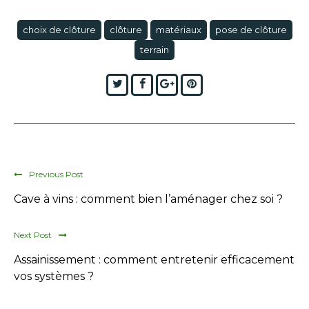
choix de clôture
clôture
matériaux
pose de clôture
terrain
Twitter
Facebook
Google+
Pinterest
Previous Post
Cave à vins : comment bien l’aménager chez soi ?
Next Post
Assainissement : comment entretenir efficacement
vos systèmes ?