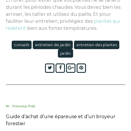
En bref, pour éviter que vos plantes ne se fanent
durant les périodes chaudes. Vous devez bien les
arroser, les tailler et utilisez du paillis. Et pour
faciliter leur entretien, privilégiez des
plantes qui
résistent
bien aux fortes températures.
conseils
entretien de jardin
entretien des plantes
jardin
Twitter
Facebook
Google+
Pinterest
Previous Post
Guide d’achat d’une épareuse et d’un broyeur
forestier