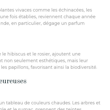
plantes vivaces comme les échinacées, les
, une fois établies, reviennent chaque année
vande, en particulier, dégage un parfum
e le hibiscus et le rosier, ajoutent une
sont non seulement esthétiques, mais leur
les papillons, favorisant ainsi la biodiversité.
leureuses
n un tableau de couleurs chaudes. Les arbres et
ble et le sumac, prennent des teintes