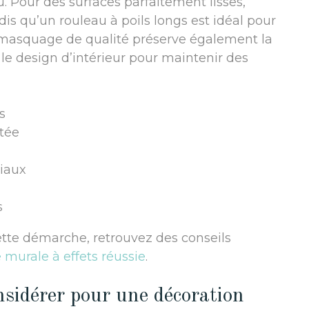
Pour des surfaces parfaitement lisses,
ndis qu’un rouleau à poils longs est idéal pour
 masquage de qualité préserve également la
le design d’intérieur pour maintenir des
s
itée
ciaux
s
ette démarche, retrouvez des conseils
 murale à effets réussie
.
nsidérer pour une décoration