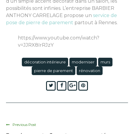
d’un simple accent décoratif dans un salon, les
possibilités sont infinies. L’entreprise BARBIER
ANTHONY CARRELAGE propose un
service de
pose de pierre de parement
partout à Rennes.
https://www.youtube.com/watch?
v=JJRX8IrRJzY
décoration intérieure
moderniser
murs
pierre de parement
rénovation
Twitter
Facebook
Google+
Pinterest
Previous Post