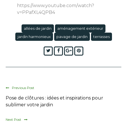
https://www.youtube.com/watch?
v=PPafXL4QPB4
allées de jardin
aménagement extérieur
jardin harmonieux
pavage de jardin
terrasses
Twitter
Facebook
Google+
Pinterest
Previous Post
Pose de clôtures : idées et inspirations pour
sublimer votre jardin
Next Post