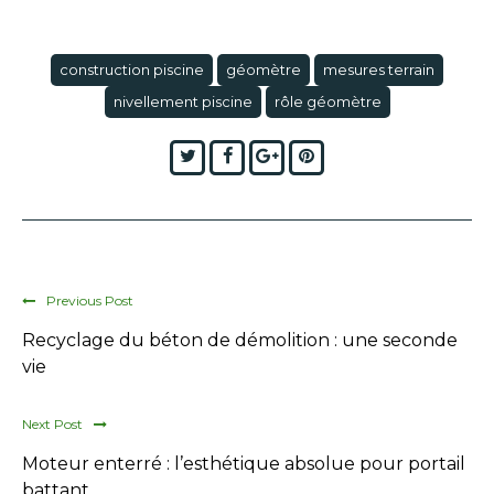
construction piscine
géomètre
mesures terrain
nivellement piscine
rôle géomètre
Twitter
Facebook
Google+
Pinterest
Previous Post
Recyclage du béton de démolition : une seconde
vie
Next Post
Moteur enterré : l’esthétique absolue pour portail
battant