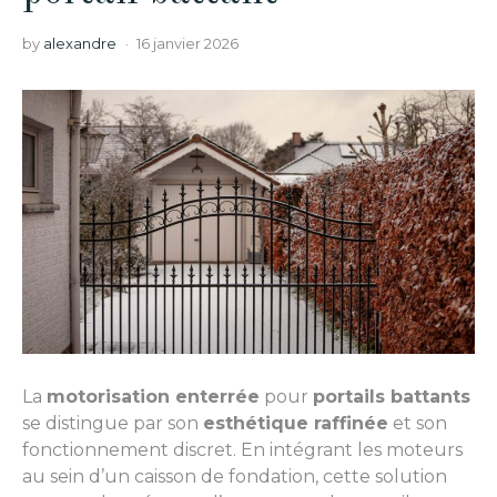
by
alexandre
16 janvier 2026
La
motorisation enterrée
pour
portails battants
se distingue par son
esthétique raffinée
et son
fonctionnement discret. En intégrant les moteurs
au sein d’un caisson de fondation, cette solution