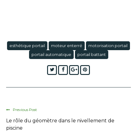
esthétique portail
moteur enterré
motorisation portail
portail automatique
portail battant
Twitter
Facebook
Google+
Pinterest
Previous Post
Le rôle du géomètre dans le nivellement de
piscine