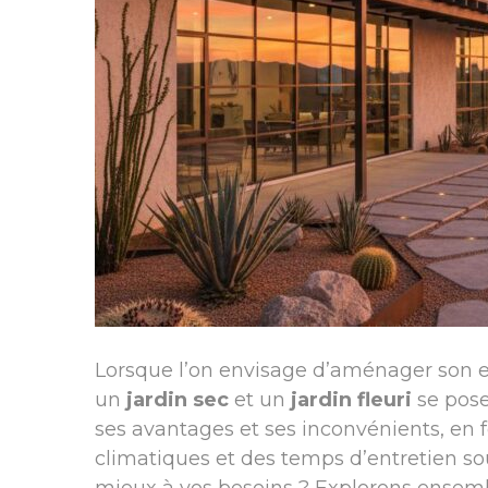
Lorsque l’on envisage d’aménager son es
un
jardin sec
et un
jardin fleuri
se pose
ses avantages et ses inconvénients, en f
climatiques et des temps d’entretien sou