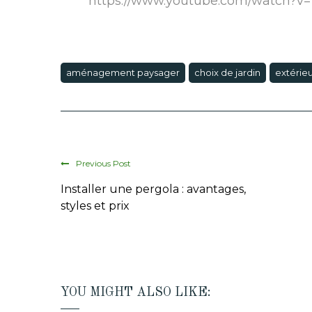
https://www.youtube.com/watch?
aménagement paysager
choix de jardin
extérie
Previous Post
Installer une pergola : avantages,
styles et prix
YOU MIGHT ALSO LIKE: