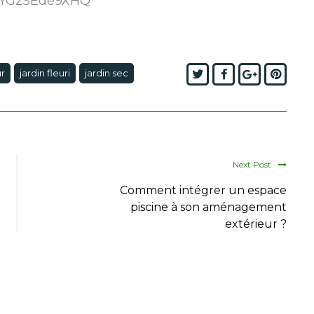
v=YGzSEde9XHQ
Twitter
Facebook
Google+
Pinte
ur
jardin fleuri
jardin sec
Next Post
Comment intégrer un espace
piscine à son aménagement
extérieur ?