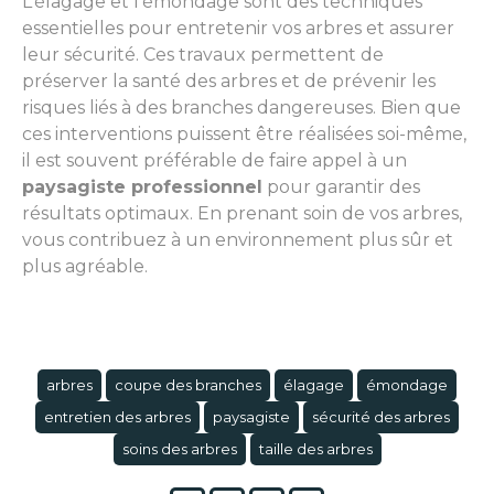
L’élagage et l’émondage sont des techniques
essentielles pour entretenir vos arbres et assurer
leur sécurité. Ces travaux permettent de
préserver la santé des arbres et de prévenir les
risques liés à des branches dangereuses. Bien que
ces interventions puissent être réalisées soi-même,
il est souvent préférable de faire appel à un
paysagiste professionnel
pour garantir des
résultats optimaux. En prenant soin de vos arbres,
vous contribuez à un environnement plus sûr et
plus agréable.
arbres
coupe des branches
élagage
émondage
entretien des arbres
paysagiste
sécurité des arbres
soins des arbres
taille des arbres