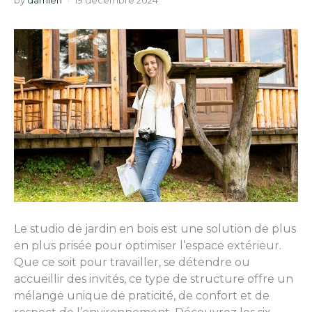
by
damien
19 décembre 2024
Le studio de jardin en bois est une solution de plus
en plus prisée pour optimiser l’espace extérieur.
Que ce soit pour travailler, se détendre ou
accueillir des invités, ce type de structure offre un
mélange unique de praticité, de confort et de