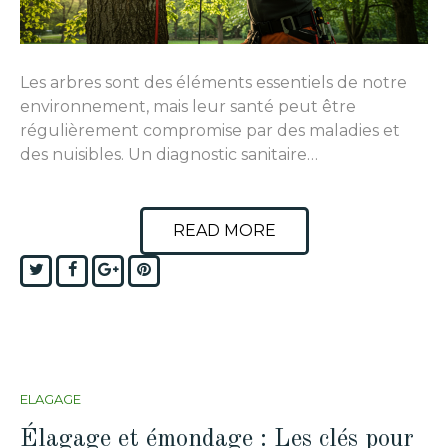
Les arbres sont des éléments essentiels de notre
environnement, mais leur santé peut être
régulièrement compromise par des maladies et
des nuisibles. Un diagnostic sanitaire…
READ MORE
Twitter
Facebook
Google+
Pinterest
ELAGAGE
Élagage et émondage : Les clés pour