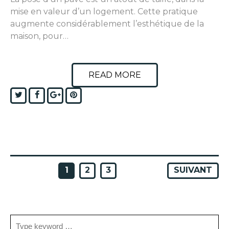
mise en valeur d’un logement. Cette pratique
augmente considérablement l’esthétique de la
maison, pour…
READ MORE
Twitter
Facebook
Google+
Pinterest
PAGINATION
1
2
3
SUIVANT
DES
PUBLICATIONS