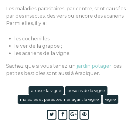
Les maladies parasitaires, par contre, sont causées
par des insectes, des vers ou encore des acariens.
Parmi elles, il y a :
les cochenilles ;
le ver de la grappe ;
les acariens de la vigne.
Sachez que si vous tenez un
jardin potager
, ces
petites bestioles sont aussi à éradiquer.
arroser la vigne
besoins de la vigne
maladies et parasites menaçant la vigne
vigne
Twitter
Facebook
Google+
Pinterest