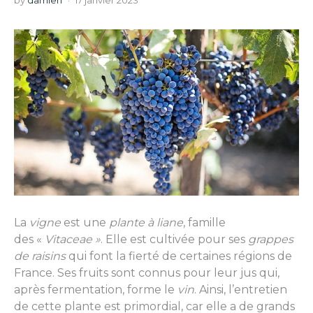
by
damien
17 janvier 2023
La
vigne
est une
plante à liane
, famille
des «
Vitaceae »
. Elle est cultivée pour ses
grappes
de raisins
qui font la fierté de certaines régions de
France. Ses fruits sont connus pour leur jus qui,
après fermentation, forme le
vin
. Ainsi, l’entretien
de cette plante est primordial, car elle a de grands